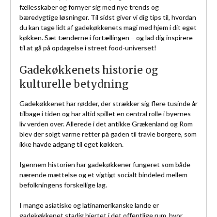
fællesskaber og fornyer sig med nye trends og
bæredygtige løsninger. Til sidst giver vi dig tips til, hvordan
du kan tage lidt af gadekøkkenets magi med hjem i dit eget
køkken. Sæt tænderne i fortællingen – og lad dig inspirere
til at gå på opdagelse i street food-universet!
Gadekøkkenets historie og
kulturelle betydning
Gadekøkkenet har rødder, der strækker sig flere tusinde år
tilbage i tiden og har altid spillet en central rolle i byernes
liv verden over. Allerede i det antikke Grækenland og Rom
blev der solgt varme retter på gaden til travle borgere, som
ikke havde adgang til eget køkken.
Igennem historien har gadekøkkener fungeret som både
nærende mættelse og et vigtigt socialt bindeled mellem
befolkningens forskellige lag.
I mange asiatiske og latinamerikanske lande er
gadekøkkenet stadig hjertet i det offentlige rum, hvor