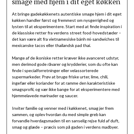
smage med hjem i dit eget køkken
At bringe gadekøkkenets autentiske smage hjem i dit eget
køkken handler først og fremmest om nysgerrighed og
lysten til at eksperimentere. Start med at finde inspiration i
de klassiske retter fra verdens street food-hovedstæder –
det kan være alt fra vietnamesiske bánh mì-sandwiches til
mexicanske tacos eller thailandsk pad thai.
Mange af de ikoniske retter kræver ikke avanceret udstyr,
men derimod gode råvarer og krydderier, som du ofte kan
finde i specialforretninger eller velassorterede
supermarkeder. Prøv at bruge friske urter, lime, chili,
ingefær eller koriander for at ramme den karakteristiske
smagsprofil, og vær ikke bange for at eksperimentere med
hjemmelavede marinader og saucer.
Inviter familie og venner med i køkkenet, smag jer frem
sammen, og oplev hvordan du med simple greb kan
forvandle hverdagsmaden til en sanselig rejse fuld af duft,
smag og glæde – præcis som på gaden i verdens madbyer.