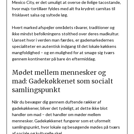
Mexico City, er det umuligt at overse de livlige tacostande,
hvor majs-tortillaer fyldes med alt fra krydret carnitas til
frisklavet salsa og syltede løg.
Hvert marked afspejler områdets råvarer, traditioner og
ikke mindst befolkningens stolthed over deres madkultur.
Uanset hvor i verden man færdes, er gademarkedernes
specialiteter en autentisk indgang til det lokale køkkens
mangfoldighed – og en mulighed for at smage sig tværs
gennem kontinenter på bare én eftermiddag.
Mødet mellem mennesker og
mad: Gadekøkkenet som socialt
samlingspunkt
Når du bevæger dig gennem duftende rækker af
gadekøkkener, bliver det tydeligt, at dette ikke blot
handler om mad – det handler om møder mellem
mennesker. Gadekøkkenet fungerer som et uformelt
samlingspunkt, hvor lokale og besøgende mødes på tværs
af sociale og kulturelle skel.