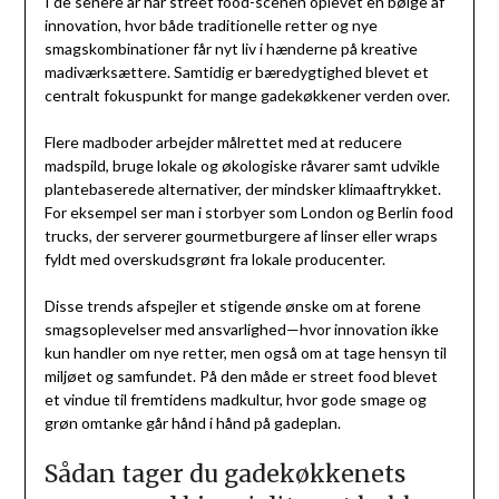
I de senere år har street food-scenen oplevet en bølge af
innovation, hvor både traditionelle retter og nye
smagskombinationer får nyt liv i hænderne på kreative
madiværksættere. Samtidig er bæredygtighed blevet et
centralt fokuspunkt for mange gadekøkkener verden over.
Flere madboder arbejder målrettet med at reducere
madspild, bruge lokale og økologiske råvarer samt udvikle
plantebaserede alternativer, der mindsker klimaaftrykket.
For eksempel ser man i storbyer som London og Berlin food
trucks, der serverer gourmetburgere af linser eller wraps
fyldt med overskudsgrønt fra lokale producenter.
Disse trends afspejler et stigende ønske om at forene
smagsoplevelser med ansvarlighed—hvor innovation ikke
kun handler om nye retter, men også om at tage hensyn til
miljøet og samfundet. På den måde er street food blevet
et vindue til fremtidens madkultur, hvor gode smage og
grøn omtanke går hånd i hånd på gadeplan.
Sådan tager du gadekøkkenets