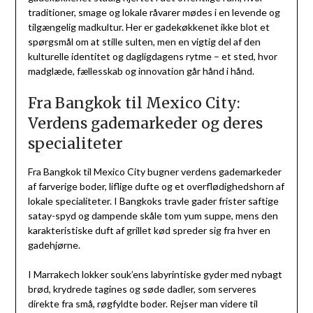
traditioner, smage og lokale råvarer mødes i en levende og
tilgængelig madkultur. Her er gadekøkkenet ikke blot et
spørgsmål om at stille sulten, men en vigtig del af den
kulturelle identitet og dagligdagens rytme – et sted, hvor
madglæde, fællesskab og innovation går hånd i hånd.
Fra Bangkok til Mexico City:
Verdens gademarkeder og deres
specialiteter
Fra Bangkok til Mexico City bugner verdens gademarkeder
af farverige boder, liflige dufte og et overflødighedshorn af
lokale specialiteter. I Bangkoks travle gader frister saftige
satay-spyd og dampende skåle tom yum suppe, mens den
karakteristiske duft af grillet kød spreder sig fra hver en
gadehjørne.
I Marrakech lokker souk’ens labyrintiske gyder med nybagt
brød, krydrede tagines og søde dadler, som serveres
direkte fra små, røgfyldte boder. Rejser man videre til