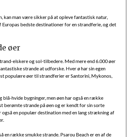
, kan man være sikker på at opleve fantastisk natur,
af Europas bedste destinationer for en strandferie, og det
e øer
trand-elskere og sol-tilbedere. Med mere end 6.000 øer
fantastiske strande at udforske. Hver ø har sin egen
t populære øer til strandferier er Santorini, Mykonos,
og blå-hvide bygninger, men øen har også en række
st berømte strande på øen og er kendt for sin sorte
r også en populær destination med en lang strækning af
r.
så en række smukke strande. Psarou Beach er en af de