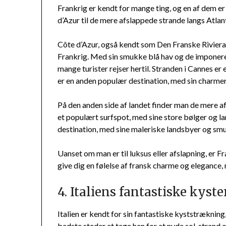
Frankrig er kendt for mange ting, og en af dem 
d’Azur til de mere afslappede strande langs Atla
Côte d’Azur, også kendt som Den Franske Riviera
Frankrig. Med sin smukke blå hav og de imponerend
mange turister rejser hertil. Stranden i Cannes er
er en anden populær destination, med sin charmer
På den anden side af landet finder man de mere a
et populært surfspot, med sine store bølger og l
destination, med sine maleriske landsbyer og sm
Uanset om man er til luksus eller afslapning, er F
give dig en følelse af fransk charme og elegance
4. Italiens fantastiske kyste
Italien er kendt for sin fantastiske kyststrækning,
bedste steder at tage hen for at nyde sol, strand