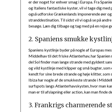
er der noget for enhver smag i Europa. Fra Spani
og Italiens fantastiske kyster, vil vi tage dig me
også udforske Grækenlands imponerende øer og 
stranddestination. Til sidst vil vi også se på and
besøge. Læn dig tilbage og tag med på en rejse
2. Spaniens smukke kystlin
Spaniens kystlinje byder på nogle af Europas me
Middelhav til det friske Atlanterhav, har Spanien
del Sol finder man lange strande med gyldent san
og vild kystlinje med klipper og små bugter, som e
kendt for sine brede strande og høje klitter, so
Ibiza har nogle af de smukkeste strande i Middel
surfspots langs Atlanterhavskysten, hvor man kan
man er til afslapning eller action, kan man finde d
3. Frankrigs charmerende s