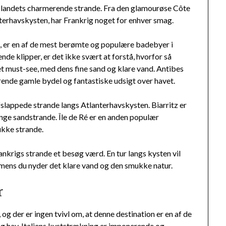
er landets charmerende strande. Fra den glamourøse Côte
nterhavskysten, har Frankrig noget for enhver smag.
, er en af de mest berømte og populære badebyer i
e klipper, er det ikke svært at forstå, hvorfor så
 et must-see, med dens fine sand og klare vand. Antibes
ende gamle bydel og fantastiske udsigt over havet.
fslappede strande langs Atlanterhavskysten. Biarritz er
ange sandstrande. Île de Ré er en anden populær
ukke strande.
rankrigs strande et besøg værd. En tur langs kysten vil
, mens du nyder det klare vand og den smukke natur.
r
 og der er ingen tvivl om, at denne destination er en af de
 og hav. Italiens kyststrækning er imponerende og