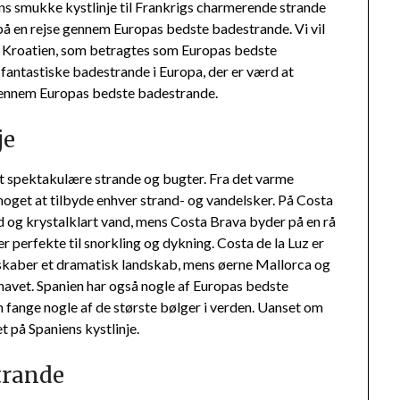
ens smukke kystlinje til Frankrigs charmerende strande
d på en rejse gennem Europas bedste badestrande. Vi vil
Kroatien, som betragtes som Europas bedste
re fantastiske badestrande i Europa, der er værd at
 gennem Europas bedste badestrande.
je
st spektakulære strande og bugter. Fra det varme
 noget at tilbyde enhver strand- og vandelsker. På Costa
d og krystalklart vand, mens Costa Brava byder på en rå
r perfekte til snorkling og dykning. Costa de la Luz er
m skaber et dramatisk landskab, mens øerne Mallorca og
havet. Spanien har også nogle af Europas bedste
 fange nogle af de største bølger i verden. Uanset om
et på Spaniens kystlinje.
trande