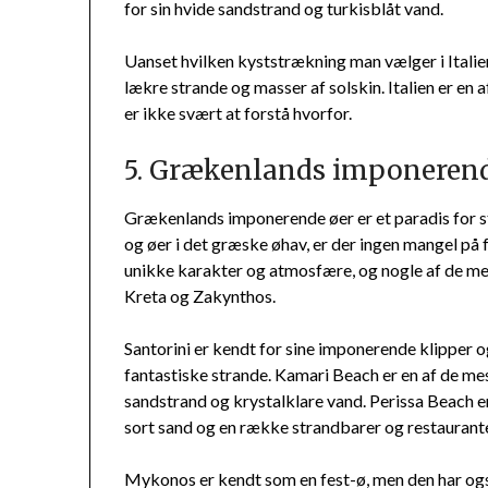
for sin hvide sandstrand og turkisblåt vand.
Uanset hvilken kyststrækning man vælger i Italien
lækre strande og masser af solskin. Italien er en 
er ikke svært at forstå hvorfor.
5. Grækenlands imponerend
Grækenlands imponerende øer er et paradis for s
og øer i det græske øhav, er der ingen mangel på 
unikke karakter og atmosfære, og nogle af de mes
Kreta og Zakynthos.
Santorini er kendt for sine imponerende klipper 
fantastiske strande. Kamari Beach er en af de me
sandstrand og krystalklare vand. Perissa Beach e
sort sand og en række strandbarer og restaurante
Mykonos er kendt som en fest-ø, men den har og