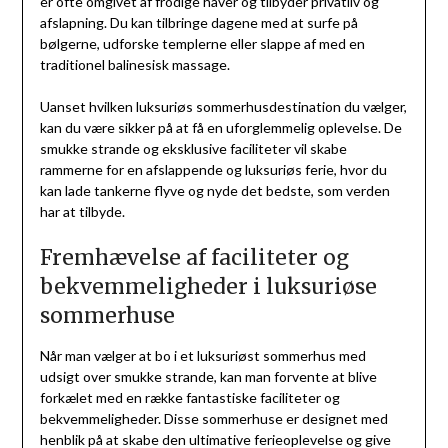
er ofte omgivet af frodige haver og tilbyder privatliv og
afslapning. Du kan tilbringe dagene med at surfe på
bølgerne, udforske templerne eller slappe af med en
traditionel balinesisk massage.
Uanset hvilken luksuriøs sommerhusdestination du vælger,
kan du være sikker på at få en uforglemmelig oplevelse. De
smukke strande og eksklusive faciliteter vil skabe
rammerne for en afslappende og luksuriøs ferie, hvor du
kan lade tankerne flyve og nyde det bedste, som verden
har at tilbyde.
Fremhævelse af faciliteter og
bekvemmeligheder i luksuriøse
sommerhuse
Når man vælger at bo i et luksuriøst sommerhus med
udsigt over smukke strande, kan man forvente at blive
forkælet med en række fantastiske faciliteter og
bekvemmeligheder. Disse sommerhuse er designet med
henblik på at skabe den ultimative ferieoplevelse og give