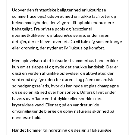
Udover den fantastiske beliggenhed er luksuriøse
sommerhuse også udstyret med en række faciliteter og
bekvemmeligheder, der vil gøre dit ophold endnu mere
behageligt. Fra private pools og jacuzzier til
gourmetkøkkener og luksuriøse senge, er der ingen
detaljer, der er blevet overset. Du vil føle dig som en konge
eller dronning, der nyder et liv i luksus og komfort.
Men oplevelsen af et luksuriøst sommerhus handler ikke
kun om at slappe af og nyde det smukke landskab. Der er
også en verden af unikke oplevelser og aktiviteter, der
venter på dig lige uden for døren. Tag på en romantisk
solnedgangssejlads, hvor du kan nyde et glas champagne
og se solen gå ned over horisonten. Udforsk livet under
havets overflade ved at dykke eller snorkle i det
krystalklare vand. Eller tag på en vandretur i de
omkringliggende bjerge og oplev naturens skønhed på
nærmeste hold.
Når det kommer til indretning og design af luksuriøse