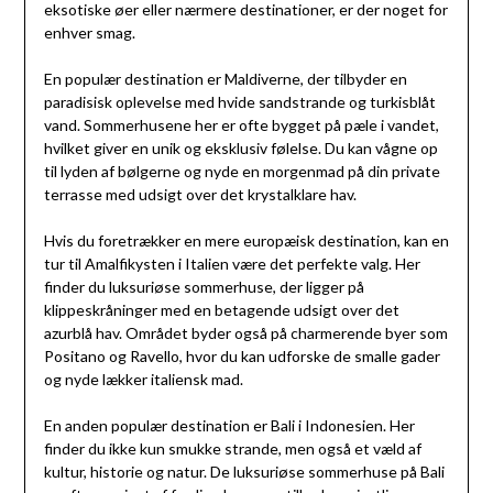
eksotiske øer eller nærmere destinationer, er der noget for
enhver smag.
En populær destination er Maldiverne, der tilbyder en
paradisisk oplevelse med hvide sandstrande og turkisblåt
vand. Sommerhusene her er ofte bygget på pæle i vandet,
hvilket giver en unik og eksklusiv følelse. Du kan vågne op
til lyden af bølgerne og nyde en morgenmad på din private
terrasse med udsigt over det krystalklare hav.
Hvis du foretrækker en mere europæisk destination, kan en
tur til Amalfikysten i Italien være det perfekte valg. Her
finder du luksuriøse sommerhuse, der ligger på
klippeskråninger med en betagende udsigt over det
azurblå hav. Området byder også på charmerende byer som
Positano og Ravello, hvor du kan udforske de smalle gader
og nyde lækker italiensk mad.
En anden populær destination er Bali i Indonesien. Her
finder du ikke kun smukke strande, men også et væld af
kultur, historie og natur. De luksuriøse sommerhuse på Bali