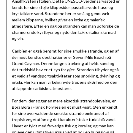
Amalfikysten i Italien. Dette UNESCO-verdensarvssted er
kendt for sine stejle klippesider, pastelfarvede huse og
krystalklare vand. Strandene her er små og gemt væk
mellem klipperne, hvilket giver en intim og malerisk
atmosfære. Efter en dag på stranden kan man udforske de
charmerende kystbyer og nyde den lækre italienske mad
og vin.
Caribien er også berømt for sine smukke strande, og en af
de mest kendte destinationer er Seven Mile Beach på
Grand Cayman. Denne lange strækning af hvidt sand og
det turkisblå hav er et syn for øjet. Stranden tilbyder også
et væld af vandsportsaktiviteter som snorkling, dykning og
jetski. Her kan man virkelig nyde tropens skønhed og den
afslappede caribiske atmosfære.
For dem, der søger en mere eksotisk strandoplevelse, er
Bora Bora i Fransk Polynesien et must-visit. Øen er kendt
for sine overvældende smukke strande omkranset af
tropisk vegetation og det karakteristiske turkisblå vand.
Havet er fyldt med farverige fisk og koraller, og man kan
opleve den ultimative luksus ved at bo i en bungalow på