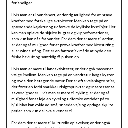
ferieboliger.
Hvis man er til vandsport, er der rig mulighed for at prøve
kræfter med forskellige aktiviteter. Man kan tage på en
spændende kajaktur og udforske de idylliske kystlinjer. Her
kan man opleve de skjulte bugter og klippeformationer,
som kun kan nås fra vandet. For dem der er mere til action,
er der også mulighed for at prøve kræfter med kitesurfing
eller windsurfing. Det er en fantastisk måde at nyde den
friske havluft og samtidig få pulsen op.
Hvis man er mere til landaktiviteter, er der også masser at
vælge imellem. Man kan tage på en vandretur langs kysten
og nyde den betagende natur. Der er ofte velanlagte stier,
der fører en forbi smukke udsigtspunkter og interessante
seværdigheder. Hvis man er mere til cykling, er der også
mulighed for at leje en cykel og udforske området på to
hjul. Man kan cykle ad små, snoede veje og opdage skjulte
perler, som kun de lokale kender til.
For dem der er mere til kulturelle oplevelser, er der også