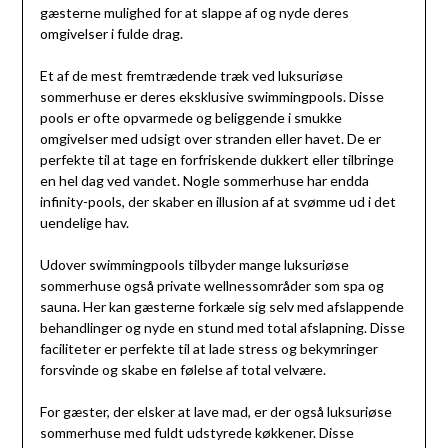
gæsterne mulighed for at slappe af og nyde deres
omgivelser i fulde drag.
Et af de mest fremtrædende træk ved luksuriøse
sommerhuse er deres eksklusive swimmingpools. Disse
pools er ofte opvarmede og beliggende i smukke
omgivelser med udsigt over stranden eller havet. De er
perfekte til at tage en forfriskende dukkert eller tilbringe
en hel dag ved vandet. Nogle sommerhuse har endda
infinity-pools, der skaber en illusion af at svømme ud i det
uendelige hav.
Udover swimmingpools tilbyder mange luksuriøse
sommerhuse også private wellnessområder som spa og
sauna. Her kan gæsterne forkæle sig selv med afslappende
behandlinger og nyde en stund med total afslapning. Disse
faciliteter er perfekte til at lade stress og bekymringer
forsvinde og skabe en følelse af total velvære.
For gæster, der elsker at lave mad, er der også luksuriøse
sommerhuse med fuldt udstyrede køkkener. Disse