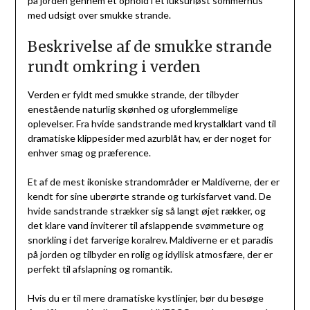
på jorden gennem et ophold i et luksuriøst sommerhus
med udsigt over smukke strande.
Beskrivelse af de smukke strande
rundt omkring i verden
Verden er fyldt med smukke strande, der tilbyder
enestående naturlig skønhed og uforglemmelige
oplevelser. Fra hvide sandstrande med krystalklart vand til
dramatiske klippesider med azurblåt hav, er der noget for
enhver smag og præference.
Et af de mest ikoniske strandområder er Maldiverne, der er
kendt for sine uberørte strande og turkisfarvet vand. De
hvide sandstrande strækker sig så langt øjet rækker, og
det klare vand inviterer til afslappende svømmeture og
snorkling i det farverige koralrev. Maldiverne er et paradis
på jorden og tilbyder en rolig og idyllisk atmosfære, der er
perfekt til afslapning og romantik.
Hvis du er til mere dramatiske kystlinjer, bør du besøge