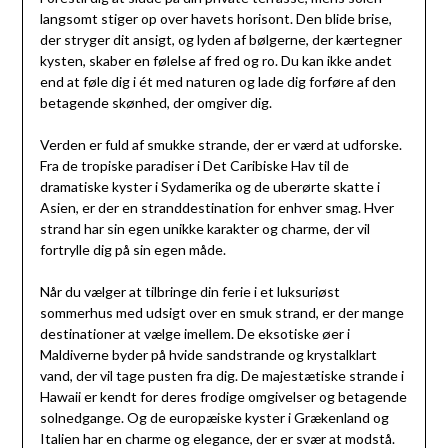
langsomt stiger op over havets horisont. Den blide brise,
der stryger dit ansigt, og lyden af bølgerne, der kærtegner
kysten, skaber en følelse af fred og ro. Du kan ikke andet
end at føle dig i ét med naturen og lade dig forføre af den
betagende skønhed, der omgiver dig.
Verden er fuld af smukke strande, der er værd at udforske.
Fra de tropiske paradiser i Det Caribiske Hav til de
dramatiske kyster i Sydamerika og de uberørte skatte i
Asien, er der en stranddestination for enhver smag. Hver
strand har sin egen unikke karakter og charme, der vil
fortrylle dig på sin egen måde.
Når du vælger at tilbringe din ferie i et luksuriøst
sommerhus med udsigt over en smuk strand, er der mange
destinationer at vælge imellem. De eksotiske øer i
Maldiverne byder på hvide sandstrande og krystalklart
vand, der vil tage pusten fra dig. De majestætiske strande i
Hawaii er kendt for deres frodige omgivelser og betagende
solnedgange. Og de europæiske kyster i Grækenland og
Italien har en charme og elegance, der er svær at modstå.