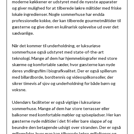
moderne køkkener er udstyret med de nyeste apparater
og giver mulighed for at tilberede lækre måltider med friske
lokale ingredienser. Nogle sommerhuse har endda
professionelle kokke, der kan tilberede gourmetmåltider til
gæsterne og give dem en kulinarisk oplevelse ud over det
sædvanlige.
Når det kommer til underholdning, er luksuriøse
sommerhuse også udstyret med state-of-the-art
teknologi. Mange af dem har hjemmebiografer med store
skærme og komfortable sæder, hvor gæsterne kan nyde
deres yndlingsfilm i biografkvalitet. Der er også spillerum
med billardborde, bordtennis og videospilkonsoller, der
sikrer timevis af sjov og underholdning for både børn og
voksne.
Udendørs faciliteter er også vigtige i luksuriøse
sommerhuse. Mange af dem har store terrasser eller
balkoner med komfortable møbler og spisepladser. Her kan
gæsterne nyde måltider i det fri eller bare slappe af og
beundre den betagende udsigt over stranden. Der er også
grillområder, hvor man kan tilberede lækre grillaftener og