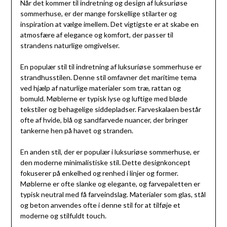
Når det kommer til indretning og design af luksuriøse
sommerhuse, er der mange forskellige stilarter og
inspiration at vælge imellem. Det vigtigste er at skabe en
atmosfære af elegance og komfort, der passer til
strandens naturlige omgivelser.
En populær stil til indretning af luksuriøse sommerhuse er
strandhusstilen. Denne stil omfavner det maritime tema
ved hjælp af naturlige materialer som træ, rattan og
bomuld. Møblerne er typisk lyse og luftige med bløde
tekstiler og behagelige siddepladser. Farveskalaen består
ofte af hvide, blå og sandfarvede nuancer, der bringer
tankerne hen på havet og stranden.
En anden stil, der er populær i luksuriøse sommerhuse, er
den moderne minimalistiske stil. Dette designkoncept
fokuserer på enkelhed og renhed i linjer og former.
Møblerne er ofte slanke og elegante, og farvepaletten er
typisk neutral med få farveindslag. Materialer som glas, stål
og beton anvendes ofte i denne stil for at tilføje et
moderne og stilfuldt touch.