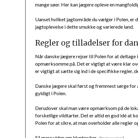
mange søer. Her kan jægere opleve en mangfoldighe
Uanset hvilket jagtområde du vælger i Polen, er
jagtoplevelse i dette smukke og varierede land.
Regler og tilladelser for da
Når danske jægere rejser til Polen for at deltage i 
opmærksomme på. Det er vigtigt at være klar over, 
er vigtigt at sætte sig ind i de specifikke regler, 
Danske jægere skal først og fremmest sørge for at
gyldigt i Polen.
Derudover skal man være opmærksom på de lokale
forskellige vildtarter. Det er altid en god idé at 
Polen for at sikre, at man overholder alle regler og
Få mere viden om Huntex her
.