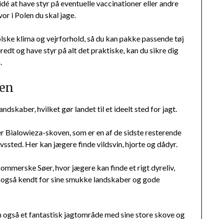
dé at have styr på eventuelle vaccinationer eller andre
r i Polen du skal jage.
olske klima og vejrforhold, så du kan pakke passende tøj
redt og have styr på alt det praktiske, kan du sikre dig
.
len
ndskaber, hvilket gør landet til et ideelt sted for jagt.
r Bialowieza-skoven, som er en af de sidste resterende
sted. Her kan jægere finde vildsvin, hjorte og dådyr.
Pommerske Søer, hvor jægere kan finde et rigt dyreliv,
er også kendt for sine smukke landskaber og gode
n også et fantastisk jagtområde med sine store skove og