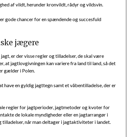
d af vildt, herunder kronvildt, rådyr og vildsvin.
 der gode chancer for en spændende og succesfuld
nske jægere
jagt, er der visse regler og tilladelser, de skal være
at jagtlovgivningen kan variere fra land til land, så det
der gælder i Polen.
 have en gyldig jagttegn samt et våbentilladelse, der er
 regler for jagtperioder, jagtmetoder og kvoter for
kontakte de lokale myndigheder eller en jagtarrangør i
 tilladelser, når man deltager i jagtaktiviteter i landet.