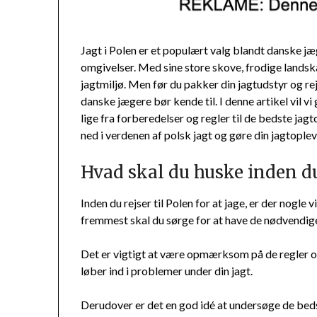
Jagt i Polen er et populært valg blandt danske j
omgivelser. Med sine store skove, frodige landska
jagtmiljø. Men før du pakker din jagtudstyr og rej
danske jægere bør kende til. I denne artikel vil vi
lige fra forberedelser og regler til de bedste ja
ned i verdenen af polsk jagt og gøre din jagtopleve
Hvad skal du huske inden du
Inden du rejser til Polen for at jage, er der nogle 
fremmest skal du sørge for at have de nødvendige
Det er vigtigt at være opmærksom på de regler og
løber ind i problemer under din jagt.
Derudover er det en god idé at undersøge de bed