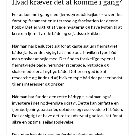
Hvad kræver det at komme i gang?
For at komme i gang med fjernstyret bådsejlads kræver det
først og fremmest en interesse og fascination for denne
hobby. Det er vigtigt at være nysgerrig og have lysten til at
lære om fjernstyrede både og sejladssteknikker.
Når man har besluttet sig for at kaste sig ud i fjernstyret
bådsejlads, er det vigtigt at finde ud af, hvilken type båd
man ønsker at sejle med. Der findes forskellige typer af
fjernstyrede både, herunder racerbåde, lystbåde og
skalermodeller af rigtige både. Det er en god idé at
researche og finde ud af, hvilken type båd der passer bedst
til ens interesser og ønsker.
Når man har fundet den rette bådtype, skal man også
investere i det nødvendige udstyr. Dette kan omfatte en
fjernbetjening, batterier, opladere og reservedele til båden.
Det er vigtigt at have det rette udstyr af god kvalitet for at
sikre en optimal sejladsoplevelse.
Desuden kan det være en fordel at finde et lokalt