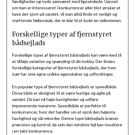
færdigheder og nyde samværet med ligesindede. Uanset
om man er interesseret i konkurrencer eller blot ønsker at
have det sjovt på vandet, vil man altid finde et venligt og
støttende fællesskab, der er klar til at byde en velkommen.
Forskellige typer af fjernstyret
bådsejlads
Forskellige typer af fjernstyret bådsejlads kan være med til
at tilføje variation og spænding til din hobby. Der findes
forskellige kategorier af fjernstyret bådsejlads, der hver
især har sine egne unikke egenskaber og udfordringer.
En populær type af fjernstyret bådsejlads er speedbåde.
Disse både er designet til at være hurtige og agile på
vandet. De kan nå høje hastigheder og udføre
imponerende manøvrer. Speedbåde er perfekte til
konkurrencer, hvor det handler om at opnå den højeste
hastighed og slå rekorder. Denne type bådsejlads kræver
præcision og kontrol, da selv den mindste fejl kan resultere
i en tabt konkurrence.