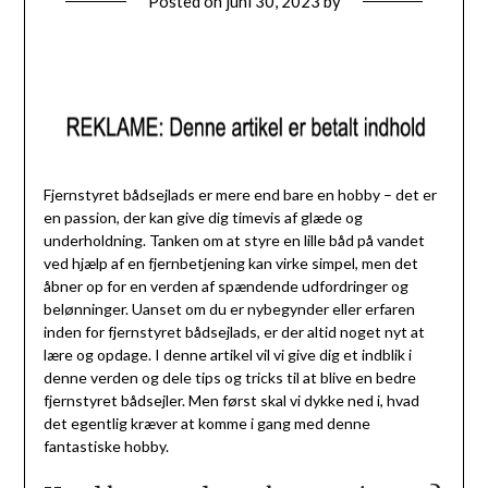
Posted on
juni 30, 2023
by
Fjernstyret bådsejlads er mere end bare en hobby – det er
en passion, der kan give dig timevis af glæde og
underholdning. Tanken om at styre en lille båd på vandet
ved hjælp af en fjernbetjening kan virke simpel, men det
åbner op for en verden af spændende udfordringer og
belønninger. Uanset om du er nybegynder eller erfaren
inden for fjernstyret bådsejlads, er der altid noget nyt at
lære og opdage. I denne artikel vil vi give dig et indblik i
denne verden og dele tips og tricks til at blive en bedre
fjernstyret bådsejler. Men først skal vi dykke ned i, hvad
det egentlig kræver at komme i gang med denne
fantastiske hobby.