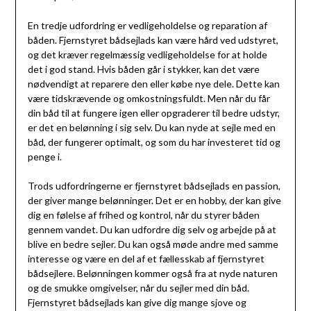
En tredje udfordring er vedligeholdelse og reparation af
båden. Fjernstyret bådsejlads kan være hård ved udstyret,
og det kræver regelmæssig vedligeholdelse for at holde
det i god stand. Hvis båden går i stykker, kan det være
nødvendigt at reparere den eller købe nye dele. Dette kan
være tidskrævende og omkostningsfuldt. Men når du får
din båd til at fungere igen eller opgraderer til bedre udstyr,
er det en belønning i sig selv. Du kan nyde at sejle med en
båd, der fungerer optimalt, og som du har investeret tid og
penge i.
Trods udfordringerne er fjernstyret bådsejlads en passion,
der giver mange belønninger. Det er en hobby, der kan give
dig en følelse af frihed og kontrol, når du styrer båden
gennem vandet. Du kan udfordre dig selv og arbejde på at
blive en bedre sejler. Du kan også møde andre med samme
interesse og være en del af et fællesskab af fjernstyret
bådsejlere. Belønningen kommer også fra at nyde naturen
og de smukke omgivelser, når du sejler med din båd.
Fjernstyret bådsejlads kan give dig mange sjove og