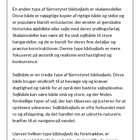
En anden type af fjernstyret bådsejlads er skalamodeller.
Disse både er nøjagtige kopier af rigtige både og skibe og
er populære blandt entusiaster, der ønsker at genskabe
historiske øjeblikke eller sejle med deres yndlingsfartøj.
Skalamodeller kan være alt fra små sejlbåde til store
hangarskibe, og de er kendt for deres fine detaljer og
præcise konstruktioner. Denne type bådsejlads er mere
fokuseret på æstetik og realisme end hastighed og
konkurrence.
Sejlbåde er en tredje type af fjernstyret bådsejlads. Disse
både bruger vindkraft til at bevæge sig og kræver
dygtighed og taktik for at opnå den bedste sejloplevelse.
Sejlbåde kan være både små og store, og der findes
forskellige typer af sejl, der kan tilpasses og justeres for at
optimere ydeevnen. Sejlbådsejlads er ofte forbundet med
ro og afslapning, da det handler om at udnytte naturens
kræfter til at navigere på vandet.
Uanset hvilken type bådsejlads du foretrækker, er