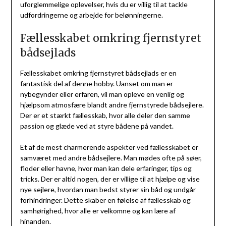
uforglemmelige oplevelser, hvis du er villig til at tackle
udfordringerne og arbejde for belønningerne.
Fællesskabet omkring fjernstyret
bådsejlads
Fællesskabet omkring fjernstyret bådsejlads er en
fantastisk del af denne hobby. Uanset om man er
nybegynder eller erfaren, vil man opleve en venlig og
hjælpsom atmosfære blandt andre fjernstyrede bådsejlere.
Der er et stærkt fællesskab, hvor alle deler den samme
passion og glæde ved at styre bådene på vandet.
Et af de mest charmerende aspekter ved fællesskabet er
samværet med andre bådsejlere. Man mødes ofte på søer,
floder eller havne, hvor man kan dele erfaringer, tips og
tricks. Der er altid nogen, der er villige til at hjælpe og vise
nye sejlere, hvordan man bedst styrer sin båd og undgår
forhindringer. Dette skaber en følelse af fællesskab og
samhørighed, hvor alle er velkomne og kan lære af
hinanden.