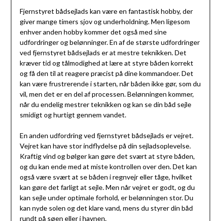
Fjernstyret bådsejlads kan være en fantastisk hobby, der
giver mange timers sjov og underholdning. Men ligesom
enhver anden hobby kommer det også med sine
udfordringer og belønninger. En af de største udfordringer
ved fjernstyret bådsejlads er at mestre teknikken. Det
kræver tid og tålmodighed at lære at styre båden korrekt
og få den til at reagere præcist på dine kommandoer. Det
kan være frustrerende i starten, når båden ikke gør, som du
vil, men det er en del af processen. Belønningen kommer,
når du endelig mestrer teknikken og kan se din båd sejle
smidigt og hurtigt gennem vandet.
En anden udfordring ved fjernstyret bådsejlads er vejret.
Vejret kan have stor indflydelse på din sejladsoplevelse.
Kraftig vind og bølger kan gøre det svært at styre båden,
og du kan ende med at miste kontrollen over den. Det kan
også være svært at se båden i regnvejr eller tåge, hvilket
kan gøre det farligt at sejle. Men når vejret er godt, og du
kan sejle under optimale forhold, er belønningen stor. Du
kan nyde solen og det klare vand, mens du styrer din båd
rundt på søen eller i havnen.