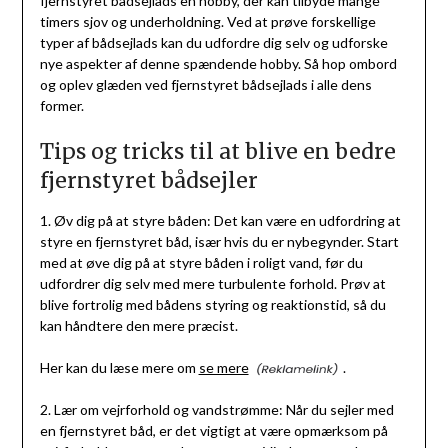
fjernstyret bådsejlads en hobby, der kan tilbyde mange
timers sjov og underholdning. Ved at prøve forskellige
typer af bådsejlads kan du udfordre dig selv og udforske
nye aspekter af denne spændende hobby. Så hop ombord
og oplev glæden ved fjernstyret bådsejlads i alle dens
former.
Tips og tricks til at blive en bedre
fjernstyret bådsejler
1. Øv dig på at styre båden: Det kan være en udfordring at
styre en fjernstyret båd, især hvis du er nybegynder. Start
med at øve dig på at styre båden i roligt vand, før du
udfordrer dig selv med mere turbulente forhold. Prøv at
blive fortrolig med bådens styring og reaktionstid, så du
kan håndtere den mere præcist.
Her kan du læse mere om
se mere
.
2. Lær om vejrforhold og vandstrømme: Når du sejler med
en fjernstyret båd, er det vigtigt at være opmærksom på