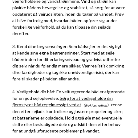
vejrforholdene og vandstrømmene. Vind og strøm kan
påvirke bådens bevægelse og stabilitet, så sørg for at være
opdateret på vejrudsigten, inden du tager på vandet. Prøv
at blive fortrolig med, hvordan båden opfører sig under
forskellige vejrforhold, så du kan tilpasse din sejlads
derefter.
3. Kend dine begrænsninger: Som bådsejler er det vigtigt
at kende sine egne begrænsninger. Start med at sejle
båden inden for dit erfaringsniveau og gradvist udfordre
dig selv, når du føler dig mere sikker. Vær realistisk omkring
dine færdigheder og tag ikke unødvendige risici, der kan
føre til skader på båden eller andre.
4. Vedligehold din båd: En velfungerende båd er afgørende
for en god sejloplevelse.
Sørg for at vedligeholde din
fjernstyret båd regelmæssigt ved at
rense
den efter sejlads, kontrollere og justere propeller og sikre,
at batterierne er opladede. Hold også øje med eventuelle
slidte eller beskadigede dele og udskift dem efter behov
for at undgå uforudsete problemer på vandet.