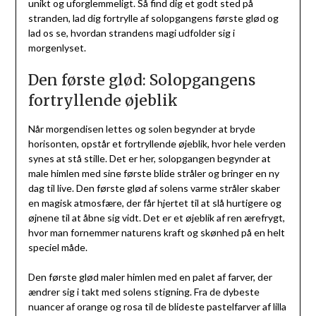
unikt og uforglemmeligt. Så find dig et godt sted på
stranden, lad dig fortrylle af solopgangens første glød og
lad os se, hvordan strandens magi udfolder sig i
morgenlyset.
Den første glød: Solopgangens
fortryllende øjeblik
Når morgendisen lettes og solen begynder at bryde
horisonten, opstår et fortryllende øjeblik, hvor hele verden
synes at stå stille. Det er her, solopgangen begynder at
male himlen med sine første blide stråler og bringer en ny
dag til live. Den første glød af solens varme stråler skaber
en magisk atmosfære, der får hjertet til at slå hurtigere og
øjnene til at åbne sig vidt. Det er et øjeblik af ren ærefrygt,
hvor man fornemmer naturens kraft og skønhed på en helt
speciel måde.
Den første glød maler himlen med en palet af farver, der
ændrer sig i takt med solens stigning. Fra de dybeste
nuancer af orange og rosa til de blideste pastelfarver af lilla