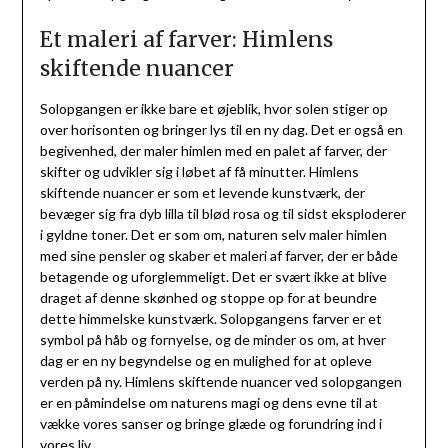
Et maleri af farver: Himlens
skiftende nuancer
Solopgangen er ikke bare et øjeblik, hvor solen stiger op
over horisonten og bringer lys til en ny dag. Det er også en
begivenhed, der maler himlen med en palet af farver, der
skifter og udvikler sig i løbet af få minutter. Himlens
skiftende nuancer er som et levende kunstværk, der
bevæger sig fra dyb lilla til blød rosa og til sidst eksploderer
i gyldne toner. Det er som om, naturen selv maler himlen
med sine pensler og skaber et maleri af farver, der er både
betagende og uforglemmeligt. Det er svært ikke at blive
draget af denne skønhed og stoppe op for at beundre
dette himmelske kunstværk. Solopgangens farver er et
symbol på håb og fornyelse, og de minder os om, at hver
dag er en ny begyndelse og en mulighed for at opleve
verden på ny. Himlens skiftende nuancer ved solopgangen
er en påmindelse om naturens magi og dens evne til at
vække vores sanser og bringe glæde og forundring ind i
vores liv.