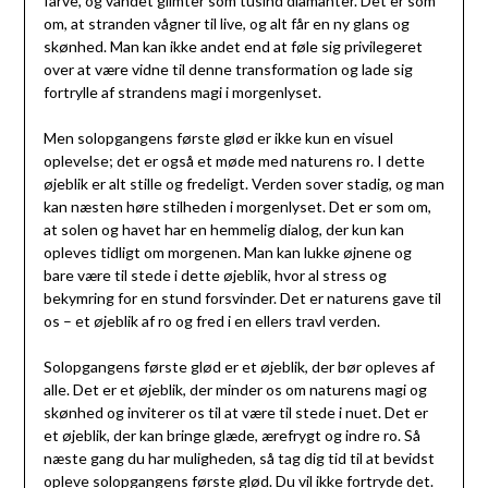
farve, og vandet glimter som tusind diamanter. Det er som
om, at stranden vågner til live, og alt får en ny glans og
skønhed. Man kan ikke andet end at føle sig privilegeret
over at være vidne til denne transformation og lade sig
fortrylle af strandens magi i morgenlyset.
Men solopgangens første glød er ikke kun en visuel
oplevelse; det er også et møde med naturens ro. I dette
øjeblik er alt stille og fredeligt. Verden sover stadig, og man
kan næsten høre stilheden i morgenlyset. Det er som om,
at solen og havet har en hemmelig dialog, der kun kan
opleves tidligt om morgenen. Man kan lukke øjnene og
bare være til stede i dette øjeblik, hvor al stress og
bekymring for en stund forsvinder. Det er naturens gave til
os – et øjeblik af ro og fred i en ellers travl verden.
Solopgangens første glød er et øjeblik, der bør opleves af
alle. Det er et øjeblik, der minder os om naturens magi og
skønhed og inviterer os til at være til stede i nuet. Det er
et øjeblik, der kan bringe glæde, ærefrygt og indre ro. Så
næste gang du har muligheden, så tag dig tid til at bevidst
opleve solopgangens første glød. Du vil ikke fortryde det.