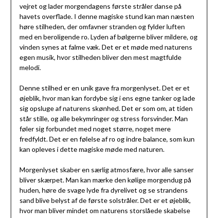
vejret og lader morgendagens første stråler danse på
havets overflade. I denne magiske stund kan man næsten
høre stilheden, der omfavner stranden og fylder luften
med en beroligende ro. Lyden af bølgerne bliver mildere, og
vinden synes at falme væk. Det er et møde med naturens
egen musik, hvor stilheden bliver den mest magtfulde
melodi.
Denne stilhed er en unik gave fra morgenlyset. Det er et
øjeblik, hvor man kan fordybe sig i ens egne tanker og lade
sig opsluge af naturens skønhed. Det er som om, at tiden
står stille, og alle bekymringer og stress forsvinder. Man
føler sig forbundet med noget større, noget mere
fredfyldt. Det er en følelse af ro og indre balance, som kun
kan opleves i dette magiske møde med naturen.
Morgenlyset skaber en særlig atmosfære, hvor alle sanser
bliver skærpet. Man kan mærke den kølige morgendug på
huden, høre de svage lyde fra dyrelivet og se strandens
sand blive belyst af de første solstråler. Det er et øjeblik,
hvor man bliver mindet om naturens storslåede skabelse