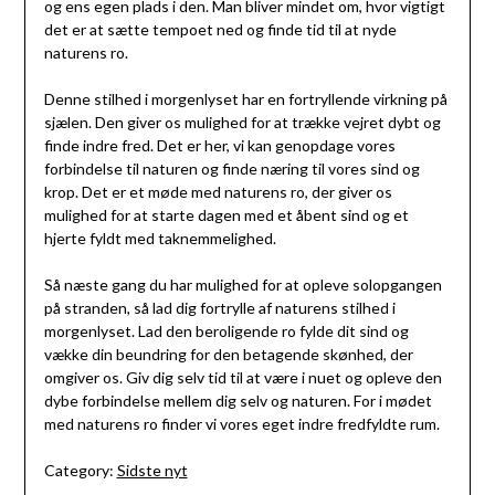
og ens egen plads i den. Man bliver mindet om, hvor vigtigt
det er at sætte tempoet ned og finde tid til at nyde
naturens ro.
Denne stilhed i morgenlyset har en fortryllende virkning på
sjælen. Den giver os mulighed for at trække vejret dybt og
finde indre fred. Det er her, vi kan genopdage vores
forbindelse til naturen og finde næring til vores sind og
krop. Det er et møde med naturens ro, der giver os
mulighed for at starte dagen med et åbent sind og et
hjerte fyldt med taknemmelighed.
Så næste gang du har mulighed for at opleve solopgangen
på stranden, så lad dig fortrylle af naturens stilhed i
morgenlyset. Lad den beroligende ro fylde dit sind og
vække din beundring for den betagende skønhed, der
omgiver os. Giv dig selv tid til at være i nuet og opleve den
dybe forbindelse mellem dig selv og naturen. For i mødet
med naturens ro finder vi vores eget indre fredfyldte rum.
Category:
Sidste nyt