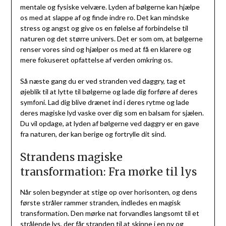
mentale og fysiske velvære. Lyden af bølgerne kan hjælpe
os med at slappe af og finde indre ro. Det kan mindske
stress og angst og give os en følelse af forbindelse til
naturen og det større univers. Det er som om, at bølgerne
renser vores sind og hjælper os med at få en klarere og
mere fokuseret opfattelse af verden omkring os.
Så næste gang du er ved stranden ved daggry, tag et
øjeblik til at lytte til bølgerne og lade dig forføre af deres
symfoni. Lad dig blive drænet ind i deres rytme og lade
deres magiske lyd vaske over dig som en balsam for sjælen.
Du vil opdage, at lyden af bølgerne ved daggry er en gave
fra naturen, der kan berige og fortrylle dit sind.
Strandens magiske
transformation: Fra mørke til lys
Når solen begynder at stige op over horisonten, og dens
første stråler rammer stranden, indledes en magisk
transformation. Den mørke nat forvandles langsomt til et
strålende lys, der får stranden til at skinne i en ny og