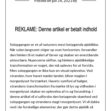
Posted on
juli 14, 2023
by
Solopgangen er et af naturens mest betagende øjeblikke.
Når solen langsomt stiger op over horisonten, forvandler
den himlen til et maleri af farver og skaber en enestående
atmosfære. Nuancerne skifter, og himlens øjeblikkelige
transformation er noget, der må opleves for at forstås.
Men solopgangen er ikke kun en visuel oplevelse. Ved
stranden, hvor havet møder landet, bliver magien i
morgenlyset forstærket. Havets symfoni af bølger,
strandens transformation fra mørke til lys og stilheden i
morgenlyset skaber en oplevelse af ro og forundring. I
denne artikel vil vi udforske den betagende skønhed ved
solopgangen og strandens magi i morgenlyset. Vi vil dykke
ned i de forskellige elementer, der gør dette øjeblik så