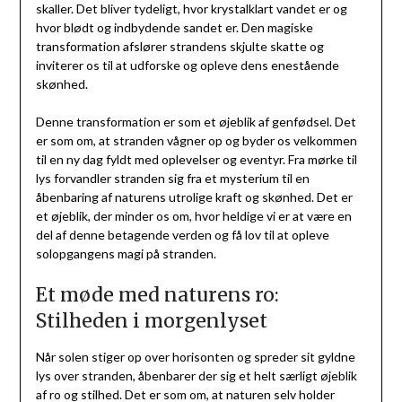
skaller. Det bliver tydeligt, hvor krystalklart vandet er og
hvor blødt og indbydende sandet er. Den magiske
transformation afslører strandens skjulte skatte og
inviterer os til at udforske og opleve dens enestående
skønhed.
Denne transformation er som et øjeblik af genfødsel. Det
er som om, at stranden vågner op og byder os velkommen
til en ny dag fyldt med oplevelser og eventyr. Fra mørke til
lys forvandler stranden sig fra et mysterium til en
åbenbaring af naturens utrolige kraft og skønhed. Det er
et øjeblik, der minder os om, hvor heldige vi er at være en
del af denne betagende verden og få lov til at opleve
solopgangens magi på stranden.
Et møde med naturens ro:
Stilheden i morgenlyset
Når solen stiger op over horisonten og spreder sit gyldne
lys over stranden, åbenbarer der sig et helt særligt øjeblik
af ro og stilhed. Det er som om, at naturen selv holder