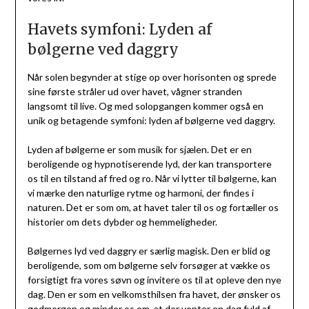
Havets symfoni: Lyden af
bølgerne ved daggry
Når solen begynder at stige op over horisonten og sprede
sine første stråler ud over havet, vågner stranden
langsomt til live. Og med solopgangen kommer også en
unik og betagende symfoni: lyden af bølgerne ved daggry.
Lyden af bølgerne er som musik for sjælen. Det er en
beroligende og hypnotiserende lyd, der kan transportere
os til en tilstand af fred og ro. Når vi lytter til bølgerne, kan
vi mærke den naturlige rytme og harmoni, der findes i
naturen. Det er som om, at havet taler til os og fortæller os
historier om dets dybder og hemmeligheder.
Bølgernes lyd ved daggry er særlig magisk. Den er blid og
beroligende, som om bølgerne selv forsøger at vække os
forsigtigt fra vores søvn og invitere os til at opleve den nye
dag. Den er som en velkomsthilsen fra havet, der ønsker os
godmorgen og minder os om, at der venter en dag fuld af