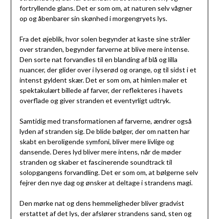
fortryllende glans. Det er som om, at naturen selv vågner
op og åbenbarer sin skønhed i morgengryets lys.
Fra det øjeblik, hvor solen begynder at kaste sine stråler
over stranden, begynder farverne at blive mere intense.
Den sorte nat forvandles til en blanding af blå og lilla
nuancer, der glider over i lyserød og orange, og til sidst i et
intenst gyldent skær. Det er som om, at himlen maler et
spektakulært billede af farver, der reflekteres i havets
overflade og giver stranden et eventyrligt udtryk.
Samtidig med transformationen af farverne, ændrer også
lyden af stranden sig. De blide bølger, der om natten har
skabt en beroligende symfoni, bliver mere livlige og
dansende. Deres lyd bliver mere intens, når de møder
stranden og skaber et fascinerende soundtrack til
solopgangens forvandling. Det er som om, at bølgerne selv
fejrer den nye dag og ønsker at deltage i strandens magi.
Den mørke nat og dens hemmeligheder bliver gradvist
erstattet af det lys, der afslører strandens sand, sten og