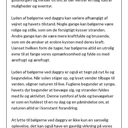
muligheder og eventyr.
Lyden af bølgerne ved daggry kan variere afhængigt af
vejret og havets tilstand. Nogle gange kan bølgerne være
rolige og stille, som om de forsigtigt kysser stranden.
Andre gange kan de være mere kraftfulde og brusende,
som om de ønsker at erobre kysten med deres kraft.
Uanset hvilken form de tager, har bølgerne altid en utrolig
evne til at fange vores opmærksomhed og fylde os med
ærefrygt og ærefrygt.
Lyden af bølgerne ved daggry er også et tegn på nyt liv og
begyndelse. Når solen stiger op, og lyset vender tilbage til
verden, vågner naturen til live. Fuglene begynder at synge,
havets dyr begynder at bevæge sig, og stranden fyldes
med liv og aktivitet. Denne symfoni af lyde og bevægelser
er som en hyldest til en ny dag og en påmindelse om, at
naturen altid er i konstant forandring.
At lytte til bølgerne ved daggry er ikke kun en sanselig
oplevelse, det kan også have en gavnlig virkning på vores