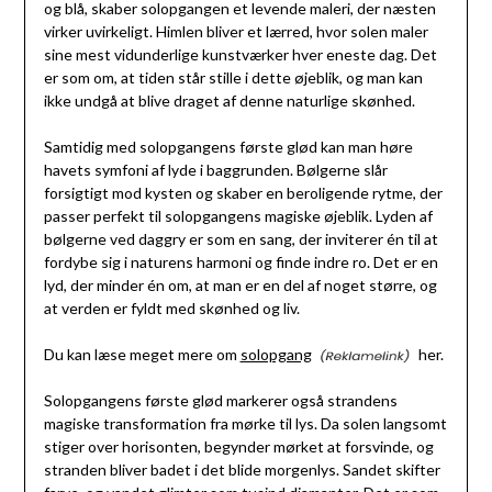
og blå, skaber solopgangen et levende maleri, der næsten
virker uvirkeligt. Himlen bliver et lærred, hvor solen maler
sine mest vidunderlige kunstværker hver eneste dag. Det
er som om, at tiden står stille i dette øjeblik, og man kan
ikke undgå at blive draget af denne naturlige skønhed.
Samtidig med solopgangens første glød kan man høre
havets symfoni af lyde i baggrunden. Bølgerne slår
forsigtigt mod kysten og skaber en beroligende rytme, der
passer perfekt til solopgangens magiske øjeblik. Lyden af
bølgerne ved daggry er som en sang, der inviterer én til at
fordybe sig i naturens harmoni og finde indre ro. Det er en
lyd, der minder én om, at man er en del af noget større, og
at verden er fyldt med skønhed og liv.
Du kan læse meget mere om
solopgang
her.
Solopgangens første glød markerer også strandens
magiske transformation fra mørke til lys. Da solen langsomt
stiger over horisonten, begynder mørket at forsvinde, og
stranden bliver badet i det blide morgenlys. Sandet skifter