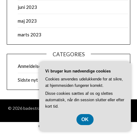
juni 2023
maj 2023
marts 2023
CATEGORIES
Anmeldelser af badestrande
Vi bruger kun nødvendige cookies
Cookies anvendes udelukkende for at sikre,
Sidste nyt
at hjemmesiden fungerer korrekt.
Disse cookies sættes af os og slettes
automatisk, når din session slutter eller efter
kort tid.
© 2026 badestrand.dk
| Powered by
Minimalist Blog
WordPress
Theme
OK
CVR-Nummer DK37407739