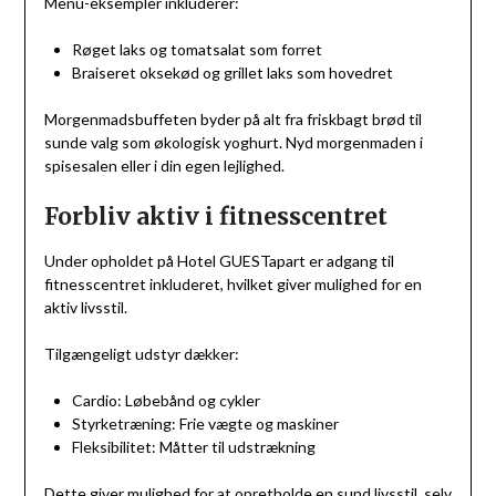
Menu-eksempler inkluderer:
Røget laks og tomatsalat som forret
Braiseret oksekød og grillet laks som hovedret
Morgenmadsbuffeten byder på alt fra friskbagt brød til
sunde valg som økologisk yoghurt. Nyd morgenmaden i
spisesalen eller i din egen lejlighed.
Forbliv aktiv i fitnesscentret
Under opholdet på Hotel GUESTapart er adgang til
fitnesscentret inkluderet, hvilket giver mulighed for en
aktiv livsstil.
Tilgængeligt udstyr dækker:
Cardio: Løbebånd og cykler
Styrketræning: Frie vægte og maskiner
Fleksibilitet: Måtter til udstrækning
Dette giver mulighed for at opretholde en sund livsstil, selv